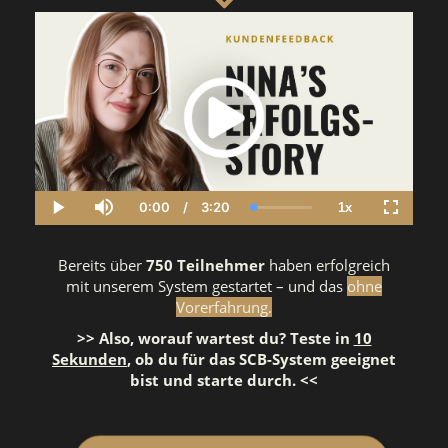
0:00
/
3:20
1x
Current
Duration
Loaded
:
Play
Mute
Playback
Fullscre
Time
0.00%
Rate
Bereits über
750 Teilnehmer
haben erfolgreich
mit unserem System gestartet – und das
ohne
Vorerfahrung.
>> Also, worauf wartest du? Teste in
10
Sekunden
, ob du für das SCB-System geeignet
bist und starte durch. <<