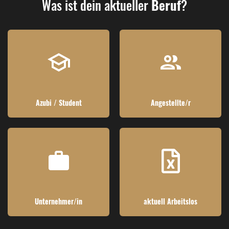
Was ist dein aktueller
Beruf
?
Azubi / Student
Angestellte/r
Unternehmer/in
aktuell Arbeitslos