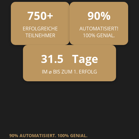
750+
90%
ERFOLGREICHE
AUTOMATISIERT!
TEILNEHMER
100% GENIAL.
31.5 Tage
IM ⌀ BIS ZUM 1. ERFOLG
90% AUTOMATISIERT. 100% GENIAL.