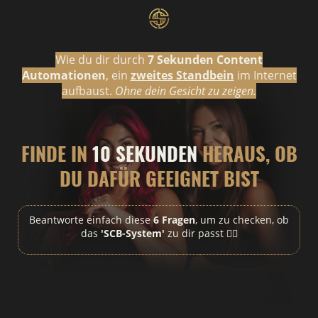
Wie du dir durch
7 Sekunden Content
Automationen
, ein
zweites Standbein
im Internet
aufbaust.
Ohne dein Gesicht zu zeigen.
FINDE IN
10 SEKUNDEN
HERAUS, OB
DU DAFÜR GEEIGNET BIST
Beantworte einfach diese
6 Fragen
, um zu checken, ob
das
'SCB-System'
zu dir passt 👇🏼